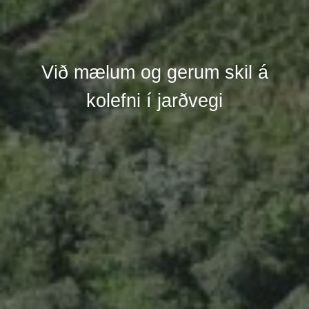
Við mælum og gerum skil á
kolefni í jarðvegi