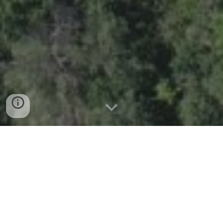
Carbon Par er íslenskt fyrirtæki sem mælir kolefni í
jarðvegi og veitir ráðgjöf við meðhöndlun jarðvegs
í verkefnum með losunarbókhald.